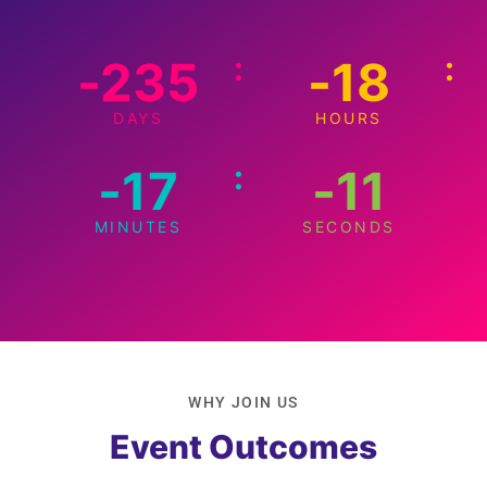
:
:
-235
-18
DAYS
HOURS
:
-17
-11
MINUTES
SECONDS
WHY JOIN US
Event Outcomes