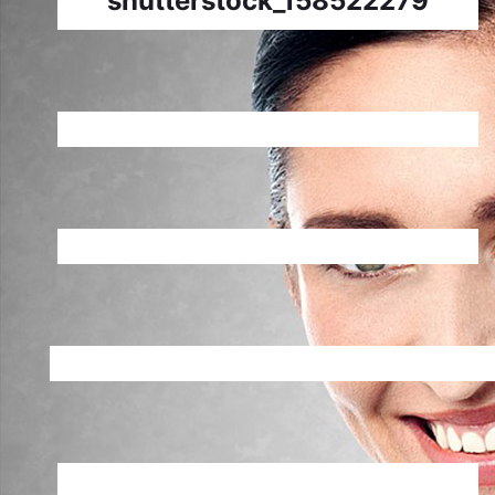
shutterstock_158522279