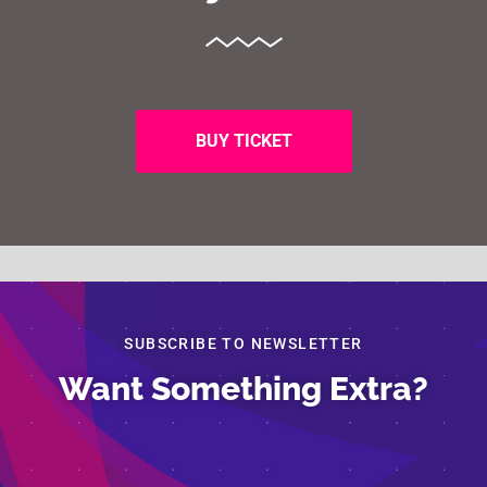
BUY TICKET
Segreteria Organizzativa – Legambiente
SUBSCRIBE TO NEWSLETTER
Via Salaria 403
06862681
Want Something Extra?
eco-forum@legambiente.it
Seguici sui Social