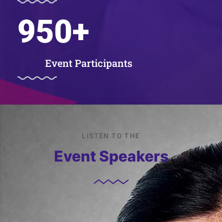
950
+
Event Participants
LISTEN TO THE
Event Speakers