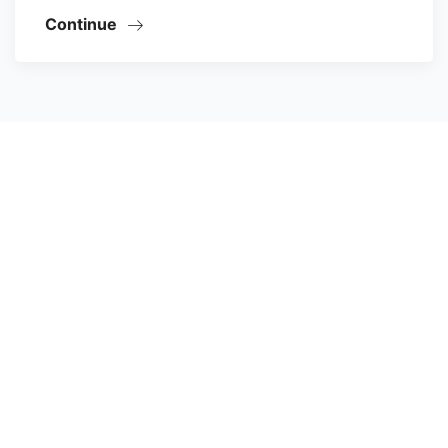
Continue
WHO HELPS US
Our Sponsors