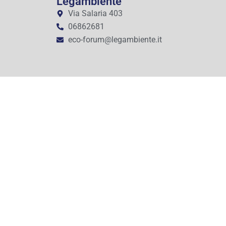
Legambiente
Via Salaria 403
06862681
eco-forum@legambiente.it