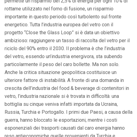
permette un risparmio del 2,5% di energia per ogni 10% di
rottame utilizzato nel forno di fusione, un risparmio
importante in questo periodo così turbolento sul fronte
energetico. Tutta l’industria europea del vetro con il
progetto “Close the Glass Loop” si è data un obiettivo
ambizioso: raggiungere un tasso di raccolta del vetro per il
riciclo del 90% entro il 2030. Il problema è che l’industria
del vetro, essendo un’industria energivora, sta subendo
particolarmente il peso del caro bollette. Ma non solo.
Anche la critica situazione geopolitica costituisce un
ulteriore fattore di instabilità. A fronte di una domanda in
crescita dell’industria del food & beverage di contenitori in
vetro, l’industria nazionale si è trovata in difficoltà: una
bottiglia su cinque veniva infatti importata da Ucraina,
Russia, Turchia e Portogallo. I primi due Paesi, a causa della
guerra, hanno bloccato le esportazioni, mentre i costi
esponenziali dei trasporti causati dal caro energia hanno
reso antieconomiche quelle provenienti da Turchia e