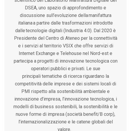
scientifico del Laboratorio Manifattura Digitale del
DSEA, uno s
pazio di approfondimento e
discussione sull’evoluzione della manifattura
italiana a partire dalle trasformazioni introdotte
dalle tecnologie digitali (Industria 4.0).
Dal 2020 è
Presidente del Centro di Ateneo per la connettività
e i servizi al territorio VSIX che offre servizi di
Internet Exchange e
Telehouse
nel Nord-est e
partecipa a progetti di innovazione tecnologica con
operatori pubblici e privati.
Le sue
principali
tematiche di ricerca riguardano
la
competitività delle imprese e dei
sistemi locali di
PMI
rispetto
alla
sostenibilità ambientale e
innovazione d’impresa,
l’innovazione tecnologica
, i
modelli di business sostenibili, la sostenibilità e le
nuove forme di impresa (società benefit/B
corp
)
,
l’
internazionalizzazione
e le catene globali del
valore.